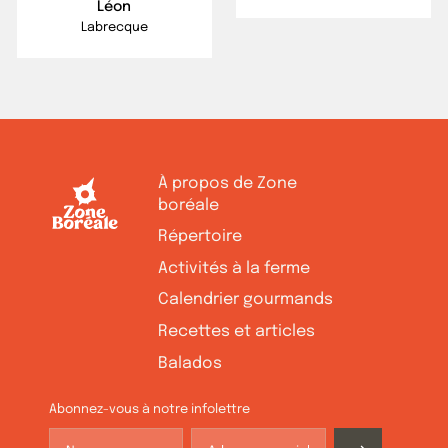
Léon
Labrecque
À propos de Zone
boréale
Répertoire
Activités à la ferme
Calendrier gourmands
Recettes et articles
Balados
Abonnez-vous à notre infolettre