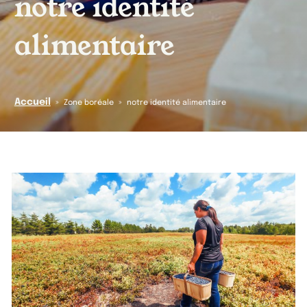
notre identité
alimentaire
Accueil
»
»
Zone boréale
notre identité alimentaire