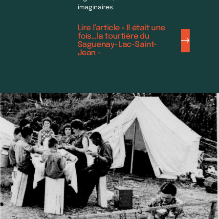
imaginaires.
Lire l’article « Il était une
fois…la tourtière du
Saguenay-Lac-Saint-
Jean »