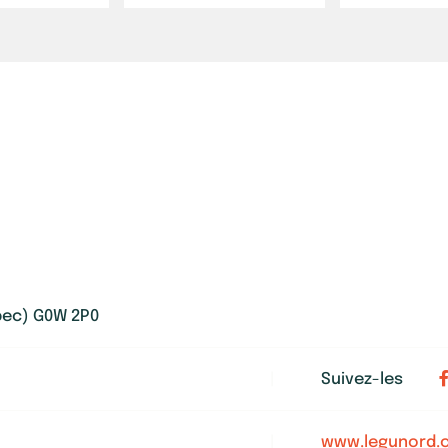
bec) G0W 2P0
|
Suivez-les
|
www.legunord.