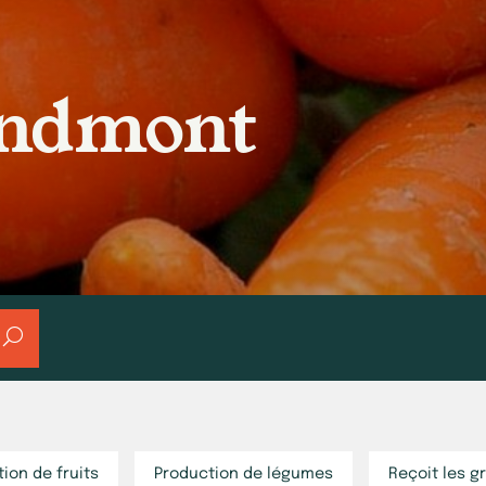
andmont
ion de fruits
Production de légumes
Reçoit les g