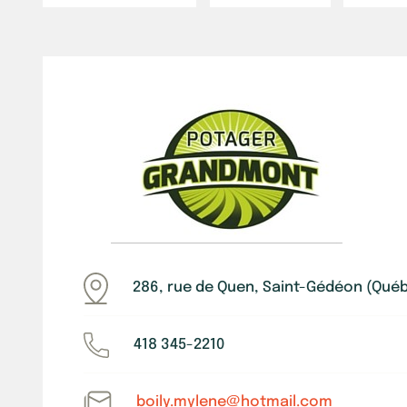
286, rue de Quen, Saint-Gédéon (Qué
418 345-2210
boily.mylene@hotmail.com