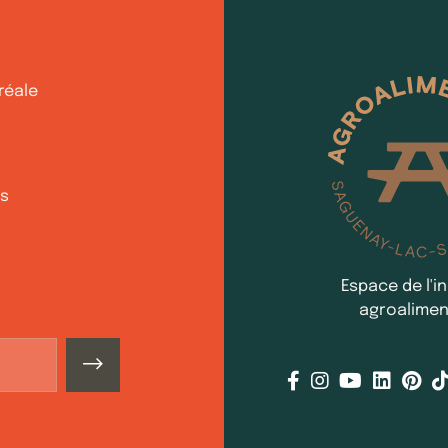
réale
ds
Espace de l'i
agroalimen