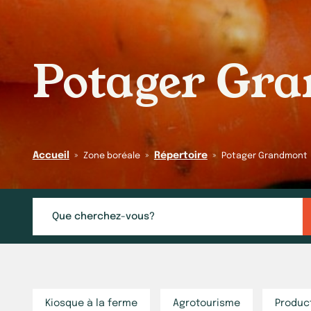
Potager Gr
Accueil
»
»
Répertoire
»
Zone boréale
Potager Grandmont
Kiosque à la ferme
Agrotourisme
Product