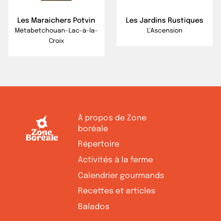
Les Maraichers Potvin
Les Jardins Rustiques
Métabetchouan–Lac-à-la-
L'Ascension
Croix
À propos de Zone
boréale
Répertoire
Activités à la ferme
Calendrier gourmands
Recettes et articles
Balados