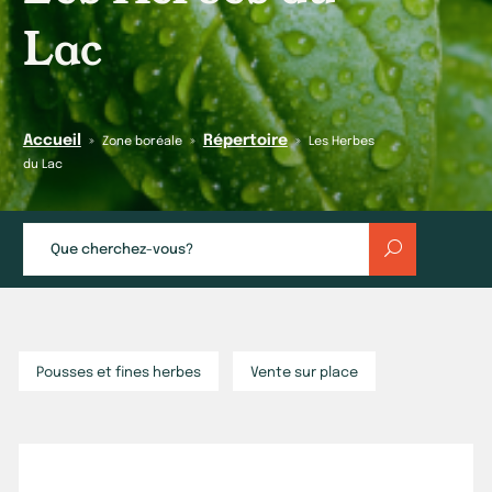
Lac
Accueil
Répertoire
»
»
»
Zone boréale
Les Herbes
du Lac
Pousses et fines herbes
Vente sur place