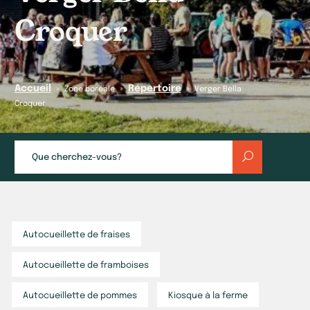
Croquer
Accueil
Répertoire
»
»
»
Zone boréale
Verger Bella
Croquer
Autocueillette de fraises
Autocueillette de framboises
Autocueillette de pommes
Kiosque à la ferme