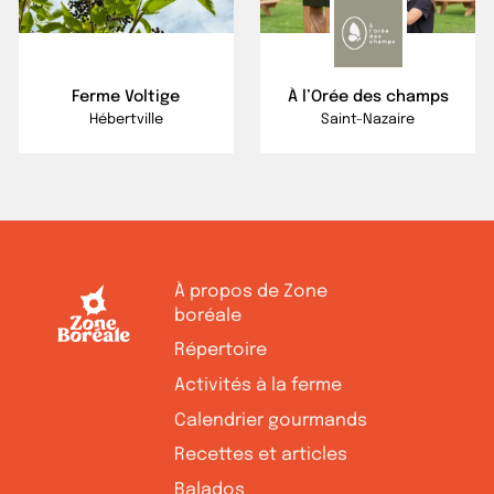
Ferme Voltige
À l’Orée des champs
Hébertville
Saint-Nazaire
À propos de Zone
boréale
Répertoire
Activités à la ferme
Calendrier gourmands
Recettes et articles
Balados