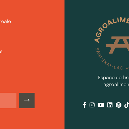
réale
ds
Espace de l'i
agroalimen