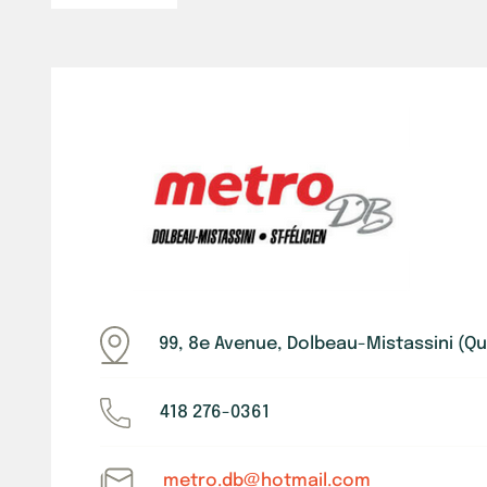
99, 8e Avenue, Dolbeau-Mistassini (Q
418 276-0361
metro.db@hotmail.com