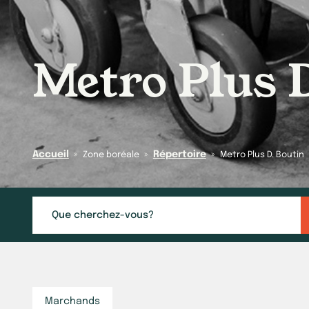
Metro Plus 
Accueil
»
»
Répertoire
»
Zone boréale
Metro Plus D. Boutin
Marchands