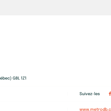
uébec) G8L 1Z1
|
Suivez-les
|
www.metrodb.c