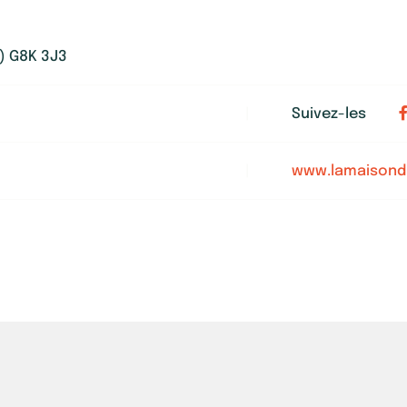
c) G8K 3J3
|
Suivez-les
|
www.lamaisond