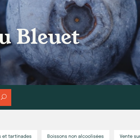
u Bleuet
s et tartinades
Boissons non alcoolisées
Vente su