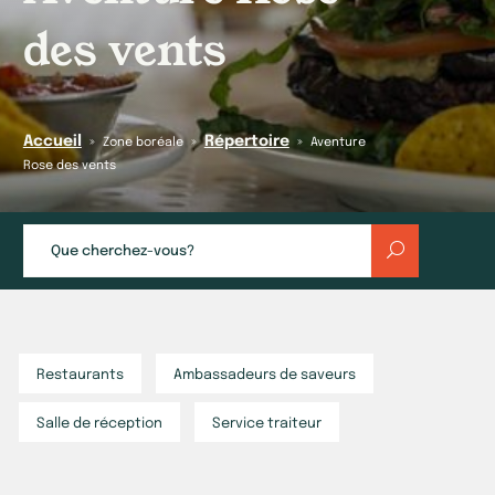
des vents
Accueil
Répertoire
»
»
»
Zone boréale
Aventure
Rose des vents
Restaurants
Ambassadeurs de saveurs
Salle de réception
Service traiteur