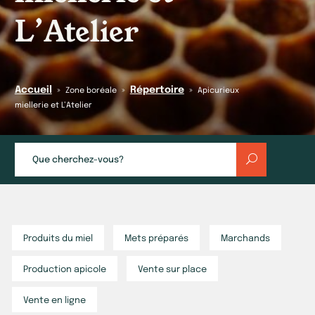
L’Atelier
Accueil
Répertoire
»
»
»
Zone boréale
Apicurieux
miellerie et L’Atelier
Produits du miel
Mets préparés
Marchands
Production apicole
Vente sur place
Vente en ligne