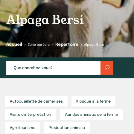
Alpaga Bersi
Accueil
Répertoire
»
»
»
Zone boréale
Alpaga Bersi
Autocueillette de camerises
Kiosque à la ferme
Visite d'interprétation
Voir des animaux de la ferme
Agrotourisme
Production animale