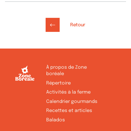
Retour
À propos de Zone
boréale
Répertoire
Activités à la ferme
Calendrier gourmands
Recettes et articles
Balados